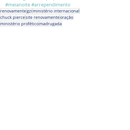
#meianoite
#arrependimento
renovamente
gzi
ministério internacional
chuck pierce
site renovamente
oração
ministério profético
madrugada
madrugada com foco na oração
oração na madrugada
meia noite
Pedro e Judas
ORAÇÃO
Chuck Pierce - GZI - Texas, EUA
Posts recentes
Ver tudo