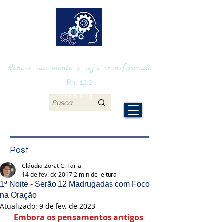
RENOVAmente
Renove sua mente e seja transformado
Rm 12.2
Site & Blog
Post
Cláudia Zorat C. Faria
14 de fev. de 2017
2 min de leitura
1ª Noite - Serão 12 Madrugadas com Foco
na Oração
Atualizado:
9 de fev. de 2023
Embora os pensamentos antigos 