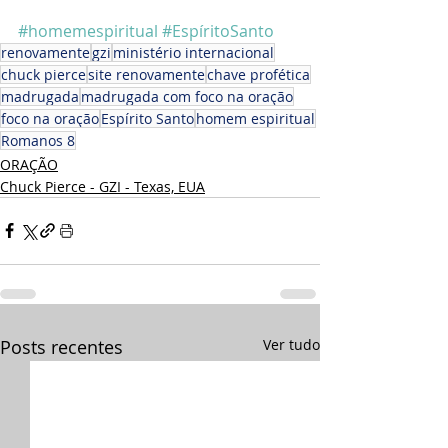
#homemespiritual
#EspíritoSanto
renovamente
gzi
ministério internacional
chuck pierce
site renovamente
chave profética
madrugada
madrugada com foco na oração
foco na oração
Espírito Santo
homem espiritual
Romanos 8
ORAÇÃO
Chuck Pierce - GZI - Texas, EUA
Posts recentes
Ver tudo