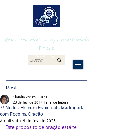
RENOVAmente
Renove sua mente e seja transformado
Rm 12.2
Site & Blog
Post
Cláudia Zorat C. Faria
23 de fev. de 2017
1 min de leitura
7ª Noite - Homem Espiritual - Madrugada
com Foco na Oração
Atualizado:
9 de fev. de 2023
Este propósito de oração está te 