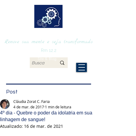
RENOVAmente
Renove sua mente e seja transformado
Rm 12.2
Site & Blog
Post
Cláudia Zorat C. Faria
4 de mar. de 2017
1 min de leitura
4º dia - Quebre o poder da idolatria em sua
linhagem de sangue!
Atualizado:
16 de mar. de 2021