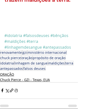
#idolatria
#falsosdeuses
#bênçãos
#maldições
#terra
#linhagemdesangue
#antepassados
renovamente
gzi
ministério internacional
chuck pierce
oração
propósito de oração
idolatria
linhagem de sangue
maldições
terra
antepassados
falsos deuses
ORAÇÃO
Chuck Pierce - GZI - Texas, EUA