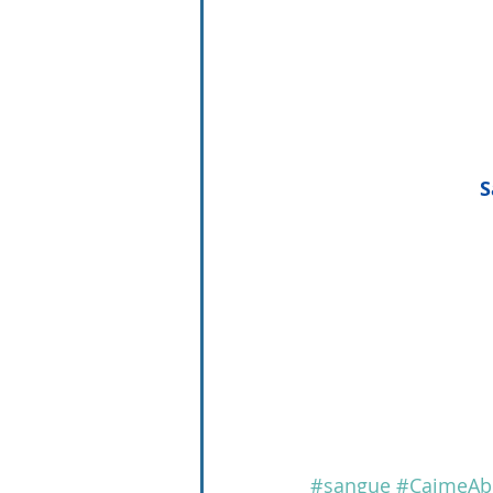
S
#sangue
#CaimeAb