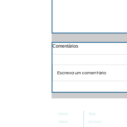
Comentários
Escreva um comentário
Receba seu manto de
autoridade!
Home
Tools
Sobre
Contato