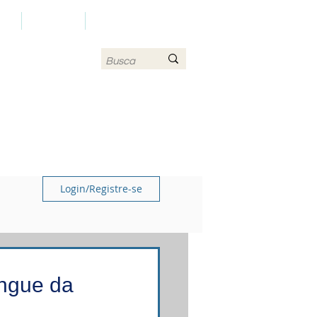
LS
CONTATO
MAPA DO SITE
Login/Registre-se
angue da