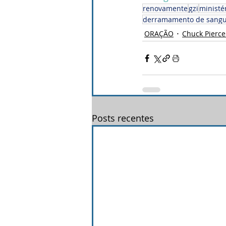
renovamente
gzi
ministé
derramamento de sang
ORAÇÃO
Chuck Pierce 
Posts recentes