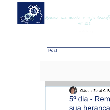
RENOVAmente
Renove sua mente e seja trans
Rm 12.2
Site & Blog
Post
Cláudia Zorat C. F
5º dia - Re
sua herança