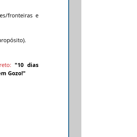
/fronteiras e 
ropósito).
eto:
"10 dias 
 em Gozo!"