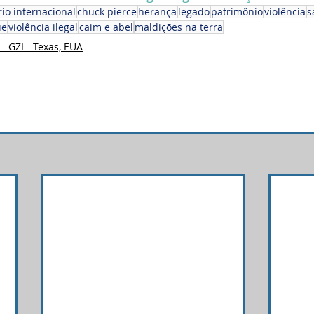
rio internacional
chuck pierce
herança
legado
patrimônio
violência
s
ue
violência ilegal
caim e abel
maldições na terra
- GZI - Texas, EUA