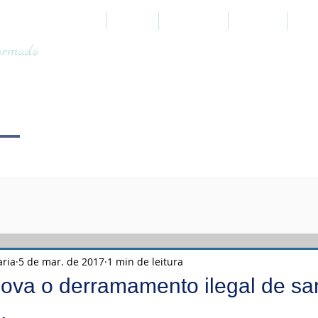
HOME
SOBRE
PROFÉTICO
JUDAICO
TOO
formado
aria
5 de mar. de 2017
1 min de leitura
mova o derramamento ilegal de s
.