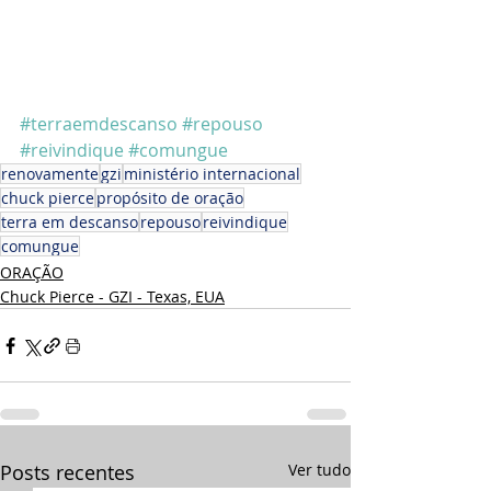
#terraemdescanso
#repouso
#reivindique
#comungue
renovamente
gzi
ministério internacional
chuck pierce
propósito de oração
terra em descanso
repouso
reivindique
comungue
ORAÇÃO
Chuck Pierce - GZI - Texas, EUA
Posts recentes
Ver tudo