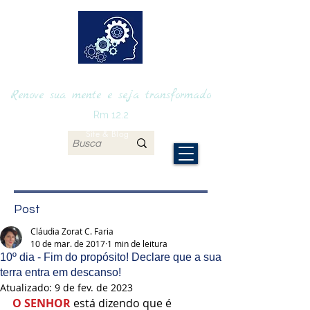
RENOVAmente
Renove sua mente e seja transformado
Rm 12.2
Site & Blog
Post
Cláudia Zorat C. Faria
10 de mar. de 2017
1 min de leitura
10º dia - Fim do propósito! Declare que a sua
terra entra em descanso!
Atualizado:
9 de fev. de 2023
O SENHOR
 está dizendo que é 