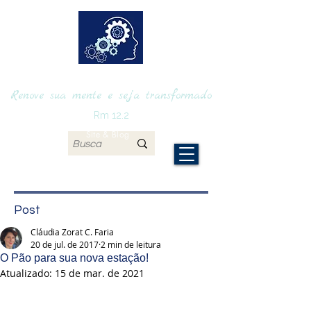
RENOVAmente
Renove sua mente e seja transformado
Rm 12.2
Site & Blog
Post
Cláudia Zorat C. Faria
20 de jul. de 2017
2 min de leitura
O Pão para sua nova estação!
Atualizado:
15 de mar. de 2021