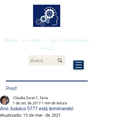
RENOVAmente
Renove sua mente e seja transformado
Rm 12.2
Site & Blog
Post
Cláudia Zorat C. Faria
1 de set. de 2017
1 min de leitura
Ano Judaico 5777 está terminando!
Atualizado:
15 de mar. de 2021