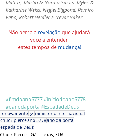
Mattox, Martin & Norma Sarvis, Myles & 
Katharine Weiss, Negiel Bigpond, Ramiro 
Pena, Robert Heidler e Trevor Baker.
Não perca a 
revelação
 que ajudará 
você a entender 
estes tempos de 
mudança!
#fimdoano5777
#iníciodoano5778
#oanodaporta
#EspadadeDeus
renovamente
gzi
ministério internacional
chuck pierce
ano 5778
ano da porta
espada de Deus
Chuck Pierce - GZI - Texas, EUA