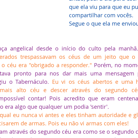
que ela viu para que eu p
compartilhar com vocês. 
Segue o que ela me envio
ça angelical desde o início do culto pela manhã
erados trespassavam os céus de um jeito que o 
, o céu era "obrigado a responder."
Porém, no mome
stava pronto para nos dar mais uma mensagem pr
giu o Tabernáculo. 
Eu vi os céus abertos e uma h
mais alto céu e descer através do segundo céu,
mpossível contar! Pois acredito que eram centena
so era algo que qualquer um podia 'sentir'.
ual eu nunca vi antes e eles tinham autoridade e gló
cisarem de armas. Pois eu não vi armas com eles!
am através do segundo céu era como se o segundo cé