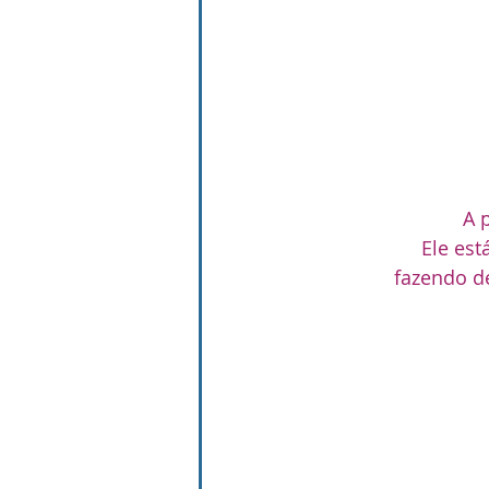
A 
Ele est
fazendo d