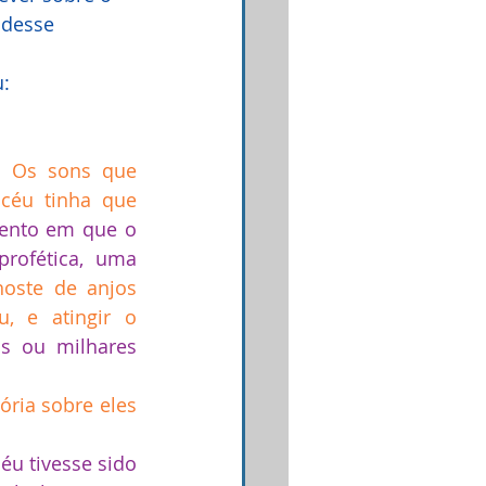
udesse 
u:
. 
Os sons que 
céu tinha que 
nto em que o 
ofética, uma 
oste de anjos 
 e atingir o 
s ou milhares 
ria sobre eles 
u tivesse sido 