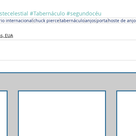
tecelestial
#Tabernáculo
#segundocéu
rio internacional
chuck pierce
tabernáculo
anjos
porta
hoste de anjo
as, EUA