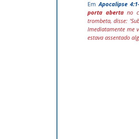
Em 
Apocalipse 4:1
porta aberta
 no c
trombeta, disse: 'Su
Imediatamente me vi
estava assentado al