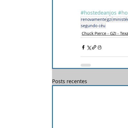
#hostedeanjos
#hos
renovamente
gzi
ministé
segundo céu
Chuck Pierce - GZI - Tex
Posts recentes