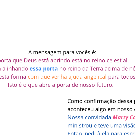
 A mensagem para vocês é:
porta que Deus está abrindo está no reino celestial. 
á alinhando 
essa porta
 no reino da Terra acima de nó
esta forma 
com que venha ajuda angelical 
para todos
Isto é o que abre a porta de nosso futuro. 
Como confirmação dessa p
aconteceu algo em nosso c
Nossa convidada 
Marty C
ministrou e teve uma visã
Então, pedi à ela para esc