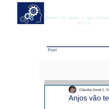
RENOVAmente
Renove sua mente e seja trans
Rm 12.2
Site & Blog
Post
Cláudia Zorat C. F
Anjos vão te