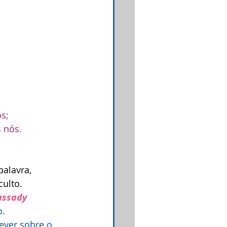
s; 
 nós. 
alavra, 
ulto.
assady
o.
rever sobre o 