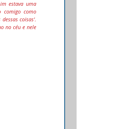
"Depois dessas coisas olhei, e diante de mim estava uma 
o comigo como 
dessas coisas'. 
 no céu e nele 