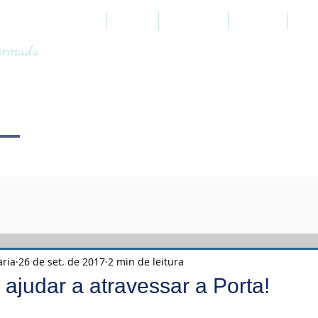
HOME
SOBRE
PROFÉTICO
JUDAICO
TOO
formado
aria
26 de set. de 2017
2 min de leitura
 ajudar a atravessar a Porta!