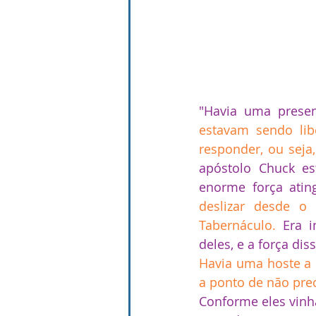
"Havia uma presen
estavam sendo lib
responder, ou seja
apóstolo Chuck e
enorme força atin
deslizar desde o 
Tabernáculo.
 Era i
deles, e a força dis
Havia uma hoste a q
a ponto de não pre
Conforme eles vinh