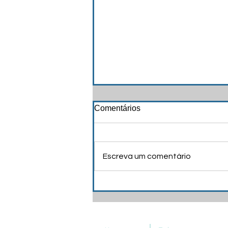
Comentários
Escreva um comentário
Receba seu manto de
autoridade!