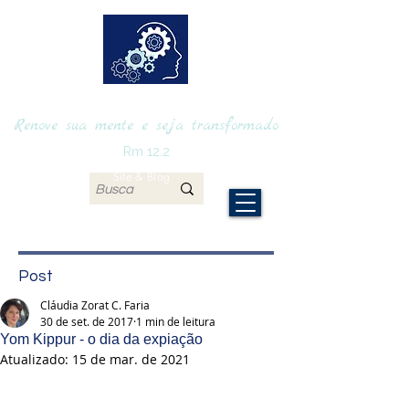
RENOVAmente
Renove sua mente e seja transformado
Rm 12.2
Site & Blog
Post
Cláudia Zorat C. Faria
30 de set. de 2017
1 min de leitura
Yom Kippur - o dia da expiação
Atualizado:
15 de mar. de 2021