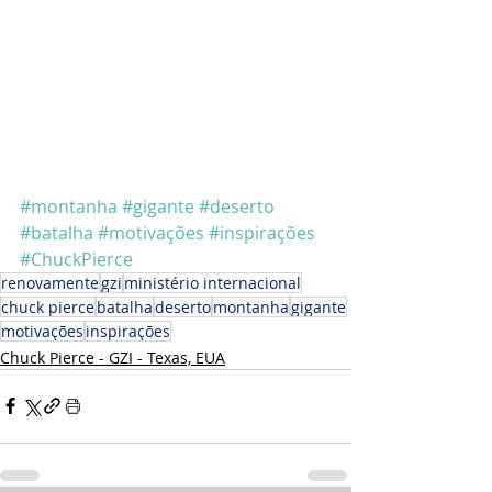
#montanha
#gigante
#deserto
#batalha
#motivações
#inspirações
#ChuckPierce
renovamente
gzi
ministério internacional
chuck pierce
batalha
deserto
montanha
gigante
motivações
inspirações
Chuck Pierce - GZI - Texas, EUA