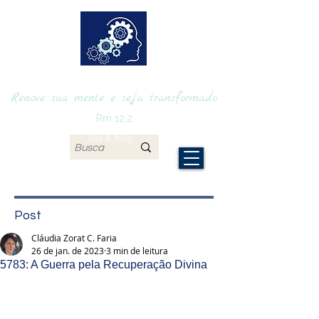
RENOVAmente
Renove sua mente e seja transformado
Rm 12.2
Site & Blog
Post
Cláudia Zorat C. Faria
26 de jan. de 2023
3 min de leitura
5783: A Guerra pela Recuperação Divina