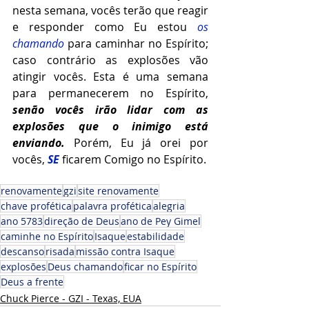
nesta semana, vocês terão que reagir 
e responder como Eu estou 
os 
chamando 
para caminhar no Espírito; 
caso contrário as explosões vão 
atingir vocês. Esta é uma semana 
para permanecerem no Espírito, 
senão vocês irão lidar com as 
explosões que o inimigo está 
enviando.
 Porém, Eu já orei por 
vocês, 
SE 
ficarem Comigo no Espírito.  
renovamente
gzi
site renovamente
chave profética
palavra profética
alegria
ano 5783
direção de Deus
ano de Pey Gimel
caminhe no Espírito
Isaque
estabilidade
descanso
risada
missão contra Isaque
explosões
Deus chamando
ficar no Espírito
Deus a frente
Chuck Pierce - GZI - Texas, EUA