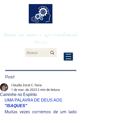
RENOVAmente
Renove sua mente e seja transformado
Rm 12.2
Site & Blog
Post
Cláudia Zorat C. Faria
1 de mar. de 2023
2 min de leitura
Caminhe no Espírito
UMA PALAVRA DE DEUS AOS 
"ISAQUES"
Muitas vezes corremos de um lado 