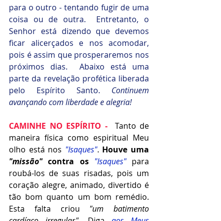
para o outro - tentando fugir de uma 
coisa ou de outra.  Entretanto, o 
Senhor está dizendo que devemos 
ficar alicerçados e nos acomodar, 
pois é assim que prosperaremos nos 
próximos dias.  Abaixo está uma 
parte da revelação profética liberada 
pelo Espírito Santo. 
Continuem 
avançando com liberdade e alegria!
CAMINHE NO ESPÍRITO - 
 Tanto de 
maneira física como espiritual Meu 
olho está nos 
"Isaques"
.
 Houve uma 
"missão"
 contra os
"Isaques"
 para 
roubá-los de suas risadas, pois um 
coração alegre, animado, divertido é 
tão bom quanto um bom remédio. 
Esta falta criou 
"um batimento 
cardíaco irregular".
 Diga 
aos Meus 