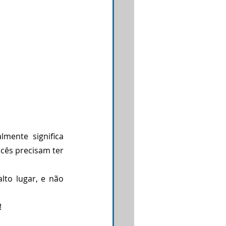
lmente  significa 
cês precisam ter 
to lugar, e não 
!