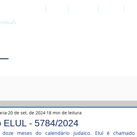
HOME
SOBRE
PROFÉTICO
JUDAICO
TOO
formado
aria
20 de set. de 2024
18 min de leitura
o ELUL - 5784/2024
 doze meses do calendário judaico. Elul é chamado