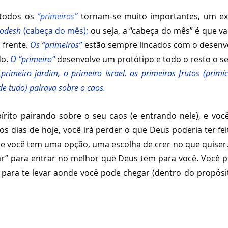
 todos os
 “primeiros”
 tornam-se muito importantes, um ex
odesh 
(cabeça do mês); 
ou seja, a “cabeça do mês” é que vai
frente. 
Os “primeiros”
 estão sempre lincados com o desenv
o. 
O “primeiro” 
desenvolve um protótipo e todo o resto o s
primeiro jardim, o primeiro Israel, os primeiros frutos (primíci
de tudo) pairava sobre o caos.
pírito pairando sobre o seu caos (e entrando nele), e voc
os dias de hoje, você irá perder o que Deus poderia ter feit
ue você tem uma opção, uma escolha de crer no que quiser.
ar” para entrar no melhor que Deus tem para você. Você pr
para te levar aonde você pode chegar (dentro do propósit