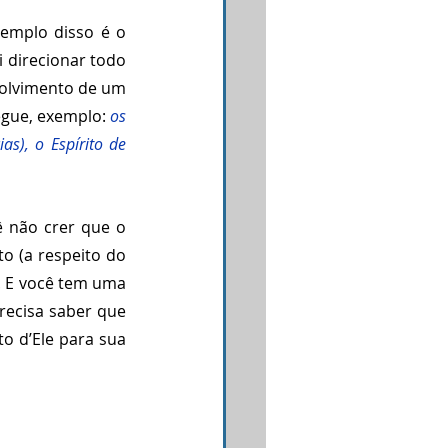
emplo disso é o 
 direcionar todo 
olvimento de um 
egue, exemplo: 
os 
as), o Espírito de 
ê não crer que o 
o (a respeito do 
 E você tem uma 
ecisa saber que 
o d’Ele para sua 