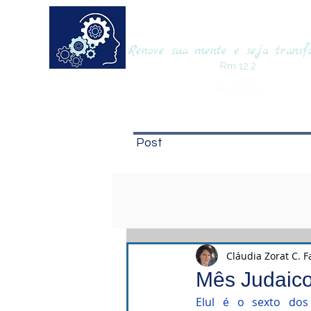
RENOVAmente
Renove sua mente e seja trans
Rm 12.2
Site & Blog
Post
Cláudia Zorat C. F
Mês Judaic
Elul é o sexto dos