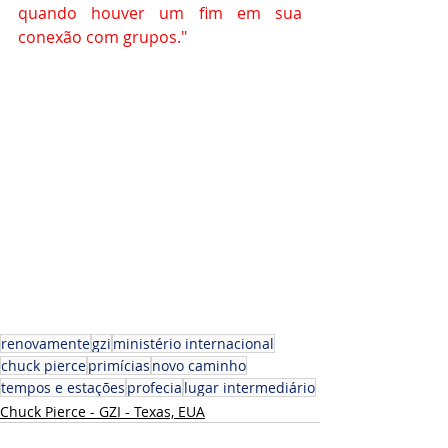
quando houver um fim em sua 
conexão com grupos." 
renovamente
gzi
ministério internacional
chuck pierce
primícias
novo caminho
tempos e estações
profecia
lugar intermediário
Chuck Pierce - GZI - Texas, EUA