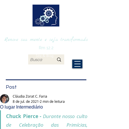
RENOVAmente
Renove sua mente e seja transformado
Rm 12.2
Site & Blog
Post
Cláudia Zorat C. Faria
8 de jul. de 2021
2 min de leitura
O lugar Intermediário
Chuck Pierce - 
Durante nosso culto 
de Celebração das Primícias, 