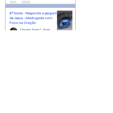
8ª Noite - Responda a pergunta
de Jesus - Madrugada com
Foco na Oração
Cláudia Zorat C. Faria
24 de fev. de 2017
1 min de leitura
7ª Noite - Homem Espiritual -
Madrugada com Foco na
Oração
Cláudia Zorat C. Faria
23 de fev. de 2017
1 min de leitura
6ª Noite - Última Semana -
Madrugada com Foco na
Oração
Cláudia Zorat C. Faria
22 de fev. de 2017
1 min de leitura