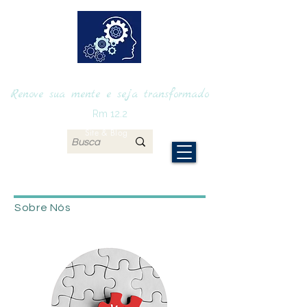
RENOVAmente
Renove sua mente e seja transformado
Rm 12.2
Site & Blog
Sobre Nós