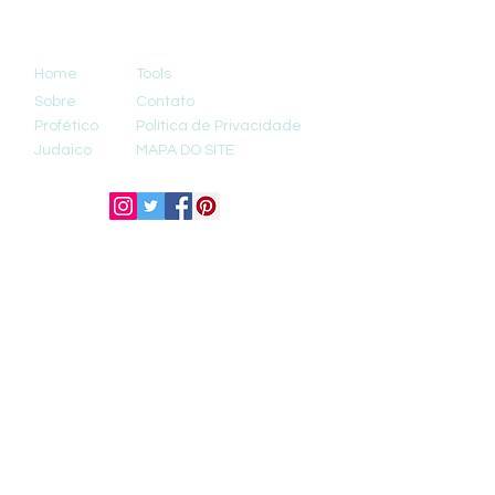
Home
Tools
Sobre
Contato
Profético
Política de Privacidade
Judaico
MAPA DO SITE
© 2025 Site Renovamente.
Todos os direitos reservados.
São Paulo - Brasil.