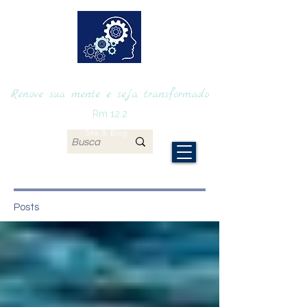
RENOVAmente
Renove sua mente e seja transformado
Rm 12.2
Site & Blog
Posts