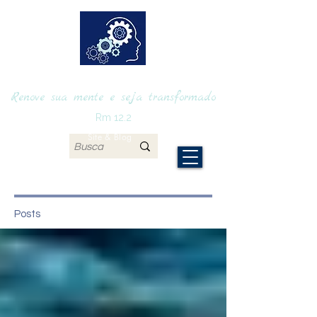
RENOVAmente
Renove sua mente e seja transformado
Rm 12.2
Site & Blog
Posts