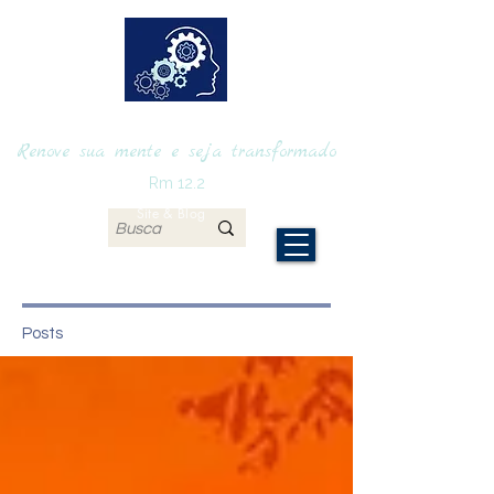
RENOVAmente
Renove sua mente e seja transformado
Rm 12.2
Site & Blog
Posts