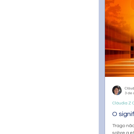
Cláud
3 de 
Cláudia Z C
O sign
Trago nã
sobre a e