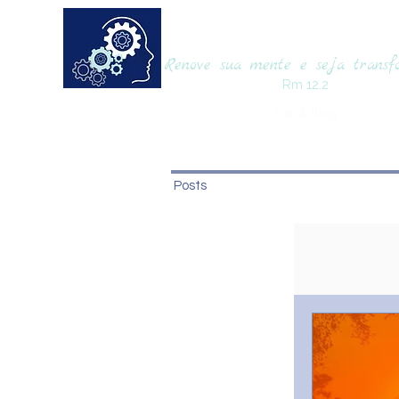
RENOVAmente
Renove sua mente e seja trans
Rm 12.2
Site & Blog
Posts