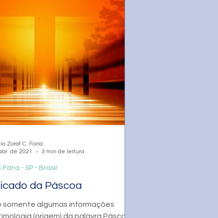
ia Zorat C. Faria
abr. de 2021
3 min de leitura
 Faria - SP - Brasil
ificado da Páscoa
o somente algumas informações
timologia (origem) da palavra Páscoa,