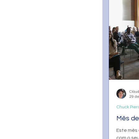
Cláud
29 de
Chuck Pierc
Mês de
Este mês 
com o seu