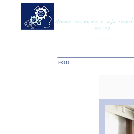
RENOVAmente
Renove sua mente e seja trans
Rm 12.2
Site & Blog
Posts