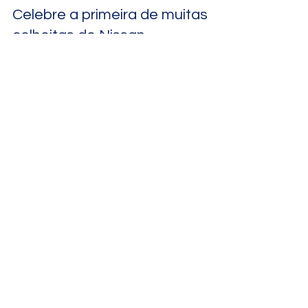
Cláudia Zorat C. Faria
31 de mar. de 2023
2 min de leitura
Celebre a primeira de muitas
colheitas de Nissan
Direção profética de Chuck Pierce para o
mês de Nissan, 2023 (5783) - ministério GZI,
Texas-EUA.
Home
Tools
Sobre
Contato