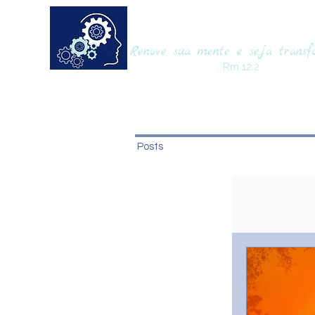
RENOVAmente
Renove sua mente e seja trans
Rm 12.2
Site & Blog
Posts