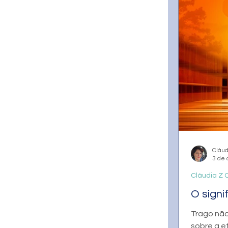
Cláud
3 de 
Cláudia Z C
O sign
Trago nã
sobre a e