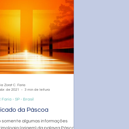
ia Zorat C. Faria
abr. de 2021
3 min de leitura
 Faria - SP - Brasil
ificado da Páscoa
o somente algumas informações
timologia (origem) da palavra Páscoa,