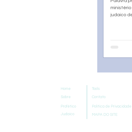
Palavra p
ministéri
judaico d
Home
Tools
Sobre
Contato
Profético
Política de Privacidade
Judaico
MAPA DO SITE