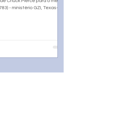
 de Chuck Pierce para o mês
83) - ministério GZI, Texas-