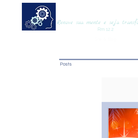
RENOVAmente
Renove sua mente e seja trans
Rm 12.2
Site & Blog
Posts