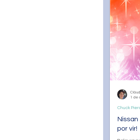
Cláud
1 de 
Chuck Pierc
Nissan 
por vir!