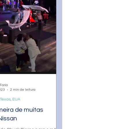
Faria
023
2 min de leitura
 Texas, EUA
meira de muitas
Nissan