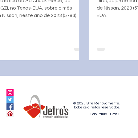
rofética do Ap Chuck Pierce, do
Direção profética
o GZI, no Texas-EUA, sobre o mês
de Nissan, 2023 (57
e Nissan, neste ano de 2023 (5783).
EUA.
© 2025 Site Renovamente.
Todos os direitos reservados.
São Paulo - Brasil.