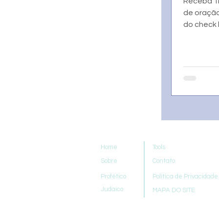
Receba Tr
de oração
do check 
Home
Tools
Sobre
Contato
Profético
Política de Privacidade
Judaico
MAPA DO SITE