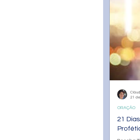
Cláud
21 de
ORAÇÃO
21 Dia
Proféti