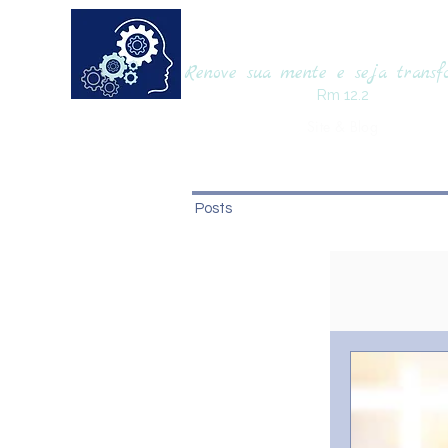
RENOVAmente
Renove sua mente e seja trans
Rm 12.2
Site & Blog
Posts