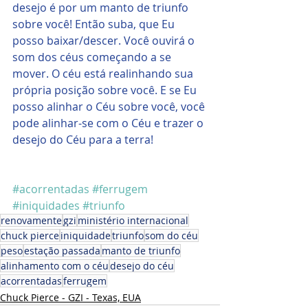
desejo é por um manto de triunfo 
sobre você! Então suba, que Eu 
posso baixar/descer. Você ouvirá o 
som dos céus começando a se 
mover. O céu está realinhando sua 
própria posição sobre você. E se Eu 
posso alinhar o Céu sobre você, você 
pode alinhar-se com o Céu e trazer o 
desejo do Céu para a terra!
#acorrentadas
#ferrugem
#iniquidades
#triunfo
renovamente
gzi
ministério internacional
chuck pierce
iniquidade
triunfo
som do céu
peso
estação passada
manto de triunfo
alinhamento com o céu
desejo do céu
acorrentadas
ferrugem
Chuck Pierce - GZI - Texas, EUA