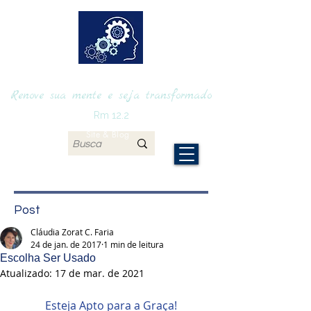
RENOVAmente
Renove sua mente e seja transformado
Rm 12.2
Site & Blog
Post
Cláudia Zorat C. Faria
24 de jan. de 2017
1 min de leitura
Escolha Ser Usado
Atualizado:
17 de mar. de 2021
Esteja Apto para a Graça!