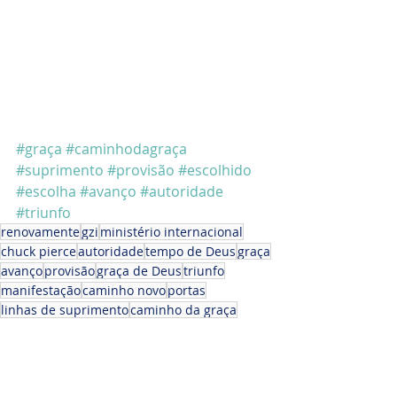
#graça
#caminhodagraça
#suprimento
#provisão
#escolhido
#escolha
#avanço
#autoridade
#triunfo
renovamente
gzi
ministério internacional
chuck pierce
autoridade
tempo de Deus
graça
avanço
provisão
graça de Deus
triunfo
manifestação
caminho novo
portas
linhas de suprimento
caminho da graça
Chuck Pierce - GZI - Texas, EUA