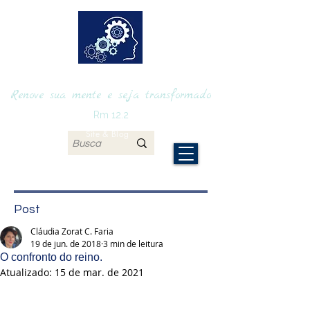
RENOVAmente
Renove sua mente e seja transformado
Rm 12.2
Site & Blog
Post
Cláudia Zorat C. Faria
19 de jun. de 2018
3 min de leitura
O confronto do reino.
Atualizado:
15 de mar. de 2021