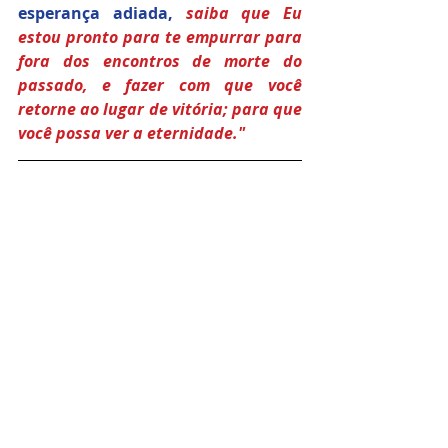
esperança adiada, 
saiba que Eu 
estou pronto para te empurrar para 
fora dos encontros de morte do 
passado, e fazer com que você 
retorne ao lugar de vitória; para que 
você possa ver a eternidade." 
Mensagem escrita por:
Chuck D. Pierce, Amman Beeftu, LeAnn 
Squier, Acijam Otxoa, Brian Kooiman, 
Tobias Lyons, Linda Heidler
#confronto
#reino
#conflito
#choque
gzi
chuck pierce
conflito
reino
contronto
choque