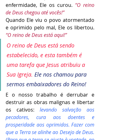
enfermidade, Ele os curou. 
“O reino 
de Deus chegou até vocês!”
Quando Ele viu o povo atormentado 
e oprimido pelo mal, Ele os libertou. 
“O reino de Deus está aqui!”
O reino de Deus está sendo 
estabelecido, e esta também é 
uma tarefa que Jesus atribuiu a 
Sua Igreja. 
Ele nos chamou para 
sermos embaixadores do Reino! 
E o nosso trabalho é derrubar e 
destruir as obras malignas e libertar 
os cativos: 
levando salvação aos 
pecadores, cura aos doentes e 
prosperidade aos oprimidos. Fazer com 
que a Terra se alinhe ao Desejo de Deus. 
(Para que a terra se ajuste à vontade, ao 