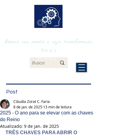
RENOVAmente
Renove sua mente e seja transformado
Rm 12.2
Site & Blog
Post
Cláudia Zorat C. Faria
8 de jan. de 2025
13 min de leitura
2025 - O ano para se elevar com as chaves
do Reino
Atualizado:
9 de jan. de 2025
TRÊS CHAVES PARA ABRIR O 