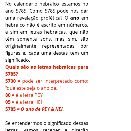
No calendário hebraico estamos no 
ano 5785. Como 5785 pode nos dar 
uma revelação profética? O 
ano
 em 
hebraico não é escrito em números, 
e sim em letras hebraicas, que não 
têm somente sons, mas sim, são 
originalmente representadas por 
figuras e, cada uma destas tem um 
significado.
Quais são as letras hebraicas para 
5785?
5700 = 
pode ser interpretado como: 
“que este seja o ano de...”
80 =
 é a letra PEY
05 =
 é a letra HEI
5785 = 
O ano de PEY & HEI.
Se entendermos o significado dessas 
letras, vamos receber a direção 