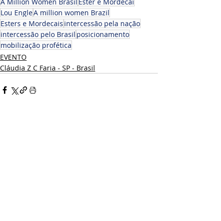
A Million Women Brasil
Ester e Mordecai
Lou Engle
A million women Brazil
Esters e Mordecais
intercessão pela nação
intercessão pelo Brasil
posicionamento
mobilização profética
EVENTO
Cláudia Z C Faria - SP - Brasil
Posts recentes
Ver tudo